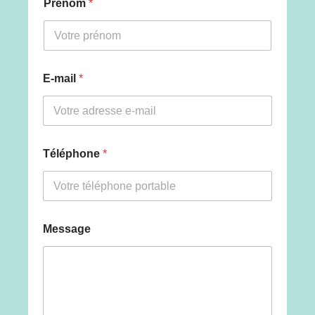
Prénom
*
E-mail
*
V
Téléphone
*
o
t
r
e
P
r
Message
é
n
o
m
f
o